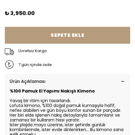
₺ 3,950.00
SEPETE EKLE
Ücretsiz Kargo
7 gün içinde iade
Ürün Açıklaması
%100 Pamuk El Yapımı Nakışlı Kimono
Yavaş bir ritim için tasarlandı.
Lofuta kimono, %100 doğal pamuk kumaşıyla hafif,
nefes alabilen ve gün boyu konfor sunan bir parçadır.
Her biri elde işlenen nakış detaylarıyla tamamlanır ve
zamansız bir kullanım hissi yaratır.
İster plajda mayo üzerine, ister şehirde günlük
kombinlerinde, ister evde dinlenirken… Bu kimono sana
eşlik etmek i