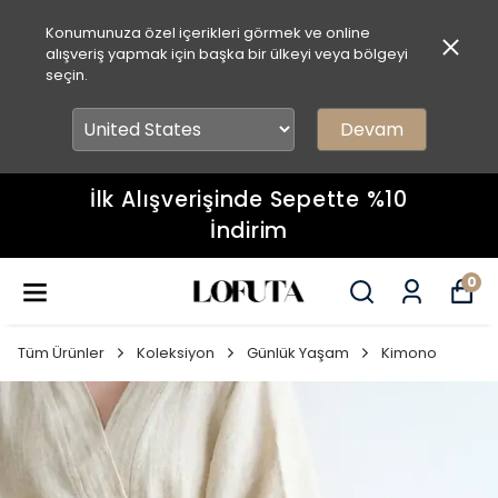
Konumunuza özel içerikleri görmek ve online
alışveriş yapmak için başka bir ülkeyi veya bölgeyi
seçin.
Devam
İlk Alışverişinde Sepette %10
İndirim
0
Tüm Ürünler
Koleksiyon
Günlük Yaşam
Kimono