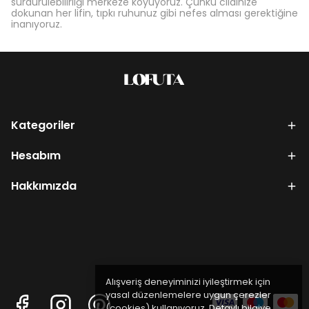
sürdürülebilirliği merkeze koyuyoruz. Çünkü cildinize
dokunan her lifin, tıpkı ruhunuz gibi nefes alması gerektiğine
inanıyoruz.
Kategoriler
Hesabım
Hakkımızda
Alışveriş deneyiminizi iyileştirmek için
yasal düzenlemelere uygun çerezler
(cookies) kullanıyoruz. Detaylı bilgiye