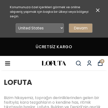
Konumunuza özel içerikleri görmek ve online
alışveriş yapmak için başka bir ülkeyi veya bölgeyi
seçin.
Devam
ÜCRETSİZ KARGO
0
LOFUTA
Bizim hikayemiz, toprağın derinliklerinden gelen bir
fısıltıyla; kara tezgahların o kendine has, ritmik
tıkırtısıyla başlar. Lofuta, Buldan ve Denizli’nin asırlık