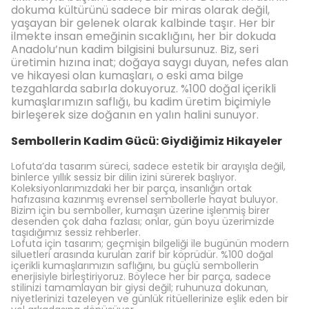
dokuma kültürünü sadece bir miras olarak değil,
yaşayan bir gelenek olarak kalbinde taşır. Her bir
ilmekte insan emeğinin sıcaklığını, her bir dokuda
Anadolu’nun kadim bilgisini bulursunuz. Biz, seri
üretimin hızına inat; doğaya saygı duyan, nefes alan
ve hikayesi olan kumaşları, o eski ama bilge
tezgahlarda sabırla dokuyoruz. %100 doğal içerikli
kumaşlarımızın saflığı, bu kadim üretim biçimiyle
birleşerek size doğanın en yalın halini sunuyor.
Sembollerin Kadim Gücü: Giydiğimiz Hikayeler
Lofuta’da tasarım süreci, sadece estetik bir arayışla değil,
binlerce yıllık sessiz bir dilin izini sürerek başlıyor.
Koleksiyonlarımızdaki her bir parça, insanlığın ortak
hafızasına kazınmış evrensel sembollerle hayat buluyor.
Bizim için bu semboller, kumaşın üzerine işlenmiş birer
desenden çok daha fazlası; onlar, gün boyu üzerimizde
taşıdığımız sessiz rehberler.
Lofuta için tasarım; geçmişin bilgeliği ile bugünün modern
siluetleri arasında kurulan zarif bir köprüdür. %100 doğal
içerikli kumaşlarımızın saflığını, bu güçlü sembollerin
enerjisiyle birleştiriyoruz. Böylece her bir parça, sadece
stilinizi tamamlayan bir giysi değil; ruhunuza dokunan,
niyetlerinizi tazeleyen ve günlük ritüellerinize eşlik eden bir