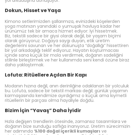
yol arkadaşına dönüşüyor.
Dokun, Hisset ve Yaşa
Kimono setlerimizden şallarımıza, evinizdeki köşelerden
yoga matınızın yanındaki o yumuşak havluya kadar her
ürünümüz tek bir amaca hizmet ediyor: İyi hissetmek.
Biz, tekstili sadece bir giysi olarak değil, bir yaşam biçimi
olarak görüyoruz. Doğaya saygı duyan, etik üretim
değerlerini savunan ve her dokunuşta “doğallığı” hissettiren
bir yol arkadaşlığı teklif ediyoruz. Hayatın koşturmacası
içinde sana küçük bir mola verdirmek, doğanın sadeliğini
stilinle birleştirmek ve her kullanımda seni kendi özüne biraz
daha yaklaştırmak.
Lofuta: Ritüellere Açılan Bir Kapı
Modanın hızına değil, anın derinliğine odaklanan bir yolculuk
bu. Lofuta, sadece bir tekstil markası değil; günlük yaşamın
karmaşasında kendimize ayırdığımız o küçük ama kıymetli
ritüellerin bir parçası olma hayaliyle doğdu.
Bizim İçin “Yavaş” Daha İyidir
Hızla değişen trendlerin ötesinde, zamansız tasarımlara ve
doğanın bize sunduğu saflığa inanıyoruz. Üretim sürecimizin
her adımında
%100 doğal içerikli kumaşları
ve