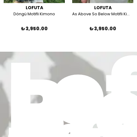
LOFUTA
LOFUTA
Döngü Motifli Kimono
As Above So Below Motifli Kimono
₺ 3,950.00
₺ 3,950.00
Lo
Bl
Ke