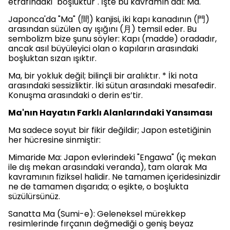
etrafındaki "boşluktur". İşte bu kavramın adı: Ma.
Japonca'da "Ma" (間) kanjisi, iki kapı kanadının (門)
arasından süzülen ay ışığını (月) temsil eder. Bu
sembolizm bize şunu söyler: Kapı (madde) oradadır,
ancak asıl büyüleyici olan o kapıların arasındaki
boşluktan sızan ışıktır.
Ma, bir yokluk değil; bilinçli bir aralıktır. * İki nota
arasındaki sessizliktir. İki sütun arasındaki mesafedir.
Konuşma arasındaki o derin es’tir.
Ma'nın Hayatın Farklı Alanlarındaki Yansıması
Ma sadece soyut bir fikir değildir; Japon estetiğinin
her hücresine sinmiştir:
Mimaride Ma: Japon evlerindeki "Engawa" (iç mekan
ile dış mekan arasındaki veranda), tam olarak Ma
kavramının fiziksel halidir. Ne tamamen içeridesinizdir
ne de tamamen dışarıda; o eşikte, o boşlukta
süzülürsünüz.
Sanatta Ma (Sumi-e): Geleneksel mürekkep
resimlerinde fırçanın değmediği o geniş beyaz