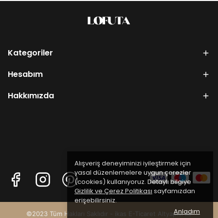
Kategoriler
Hesabım
Hakkımızda
Alışveriş deneyiminizi iyileştirmek için
yasal düzenlemelere uygun çerezler
(cookies) kullanıyoruz. Detaylı bilgiye
Gizlilik ve Çerez Politikası
sayfamızdan
erişebilirsiniz.
Anladım
©2023 Tüm Hakları Saklıdır - ikas E-Ticaret
Altyapısı ile