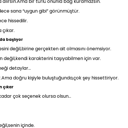
alırsın.Ama bir türlü onunla bağ kuramazsın.
dece sana “uygun gibi” görünmüştür.
e hissedilir.
 çıkar.
da başlıyor
sini değil,birine gerçekten ait olmasını önemsiyor.
 değil,kendi karakterini taşıyabilmen için var.
meği detaylar…
.Ama doğru kişiyle buluştuğunda,çok şey hissettiriyor.
n çıkar
kadar çok seçenek olursa olsun…
il,senin içinde.