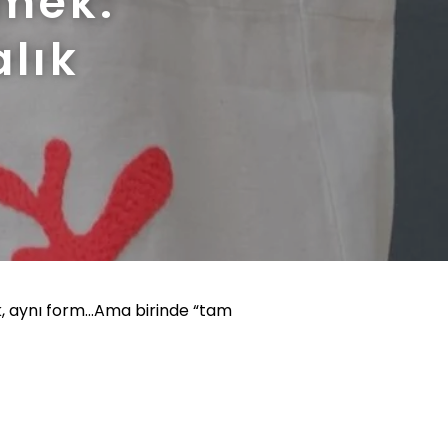
çmek:
alık
nk, aynı form…Ama birinde “tam