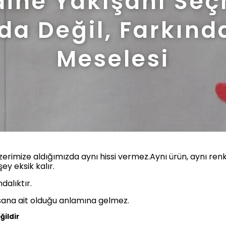
ine Yakışanı Se
a Değil, Farkınd
Meselesi
zerimize aldığımızda aynı hissi vermez.Aynı ürün, aynı re
ey eksik kalır.
dalıktır.
sana ait olduğu anlamına gelmez.
ğildir