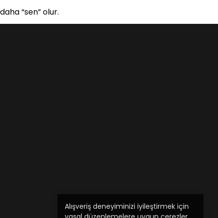
daha “sen” olur.
Alışveriş deneyiminizi iyileştirmek için
yasal düzenlemelere uygun çerezler