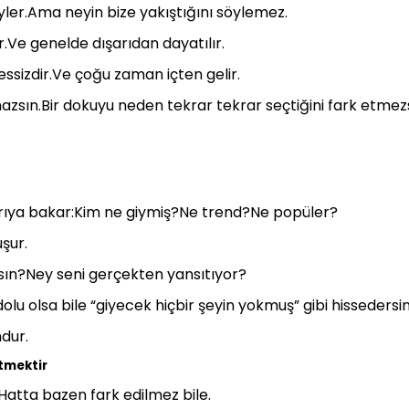
ler.Ama neyin bize yakıştığını söylemez.
r.Ve genelde dışarıdan dayatılır.
essizdir.Ve çoğu zaman içten gelir.
mazsın.Bir dokuyu neden tekrar tekrar seçtiğini fark etmez
şarıya bakar:Kim ne giymiş?Ne trend?Ne popüler?
şur.
sın?Ney seni gerçekten yansıtıyor?
lu olsa bile “giyecek hiçbir şeyin yokmuş” gibi hissedersin
dur.
etmektir
atta bazen fark edilmez bile.