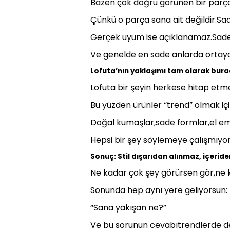
Bazen çok doğru görünen bir parça 
Çünkü o parça sana ait değildir.Sa
Gerçek uyum ise açıklanamaz.Sadec
Ve genelde en sade anlarda ortaya
Lofuta’nın yaklaşımı tam olarak bura
Lofuta bir şeyin herkese hitap etme
Bu yüzden ürünler “trend” olmak için
Doğal kumaşlar,sade formlar,el e
Hepsi bir şey söylemeye çalışmıyor
Sonuç: Stil dışarıdan alınmaz, içeride
Ne kadar çok şey görürsen gör,ne 
Sonunda hep aynı yere geliyorsun:
“Sana yakışan ne?”
Ve bu sorunun cevabıtrendlerde değ