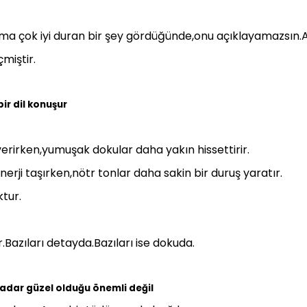
ama çok iyi duran bir şey gördüğünde,onu açıklayamazsın.
çmiştir.
ir dil konuşur
verirken,yumuşak dokular daha yakın hissettirir.
erji taşırken,nötr tonlar daha sakin bir duruş yaratır.
tur.
r.Bazıları detayda.Bazıları ise dokuda.
 kadar güzel olduğu önemli değil