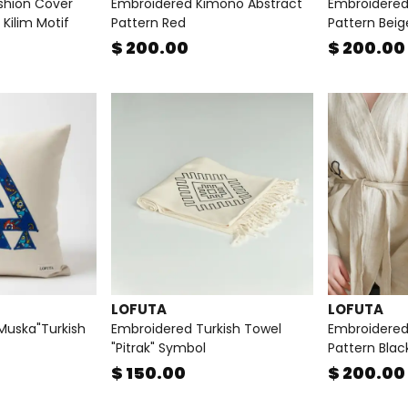
shion Cover
Embroidered Kimono Abstract
Embroidered
 Kilim Motif
Pattern Red
Pattern Beig
$ 200.00
$ 200.00
LOFUTA
LOFUTA
Muska"Turkish
Embroidered Turkish Towel
Embroidered
"Pitrak" Symbol
Pattern Blac
$ 150.00
$ 200.00