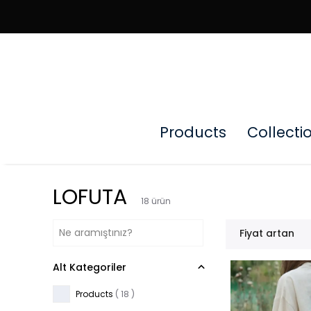
Products
Collecti
LOFUTA
18
ürün
Fiyat artan
Alt Kategoriler
Products
(
18
)