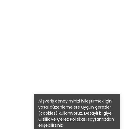
Alışveriş deneyiminizi iyileştirmek için
yasal düzenlemelere uygun çerezler
(cookies) kullanıyoruz. Detaylı bilgiye
Gizlilik ve Çerez Politikası
sayfamızdan
erişebilirsiniz.