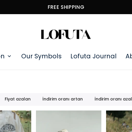
10% OFF YOUR FIRST PURCHASE AT CHECKOU
on
Our Symbols
Lofuta Journal
A
Fiyat azalan
İndirim oranı artan
İndirim oranı aza