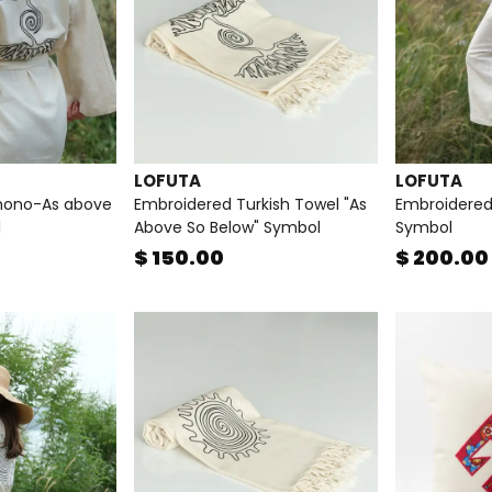
LOFUTA
LOFUTA
mono-As above
Embroidered Turkish Towel "As
Embroidered
l
Above So Below" Symbol
Symbol
$ 150.00
$ 200.00