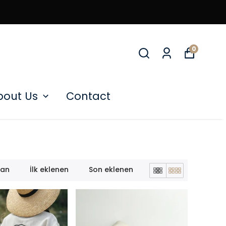
T
0
bout Us
Contact
lan
İlk eklenen
Son eklenen